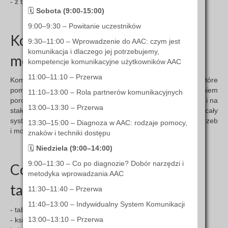
- z trudnościami po urazach mózgu.
🗓
Sobota (9:00-15:00)
9:00–9:30 – Powitanie uczestników
Komunikacja AAC to zbiór
9:30–11:00 – Wprowadzenie do AAC: czym jest
komunikacja i dlaczego jej potrzebujemy,
metod, narzędzi i strategii.
kompetencje komunikacyjne użytkowników AAC
11:00–11:10 – Przerwa
Komunikacja AAC to zbiór metod, narzędzi i strategii, które
pomagają osobom mającym trudności z mówieniem
11:10–13:00 – Rola partnerów komunikacyjnych
porozumiewać się z otoczeniem – zarówno tymczasowo, jak i na
13:00–13:30 – Przerwa
stałe. W komunikacji AAC nie ma jednego rozwiązania. To cały
system, który dostosowany jest do konkretnej osoby, jej potrzeb
13:30–15:00 – Diagnoza w AAC: rodzaje pomocy,
i możliwości psychofizycznych.
znaków i techniki dostępu
🗓
Niedziela (9:00–14:00)
9:00–11:30 – Co po diagnozie? Dobór narzędzi i
Co może wchodzić w skład
metodyka wprowadzania AAC
takiego systemu?
11:30–11:40 – Przerwa
11:40–13:00 – Indywidualny System Komunikacji
- tablice komunikacyjne z obrazkami lub symbolami,
13:00–13:10 – Przerwa
- książki komunikacyjne (np. tematyczne, z układem pól,