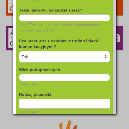
(Jeśli TAK)
Jakie metody / narzędzia znasz?
(Jeśli TAK, np. symbole, książki komunikacyjne,
komunikatory, PECS)
Czy pracujesz z osobami z trudnościami
komunikacyjnymi?
Wiek podopiecznych
(Jeśli TAK)
Rodzaj placówki
(Jeśli TAK)
Nazwa firmy / instytucji