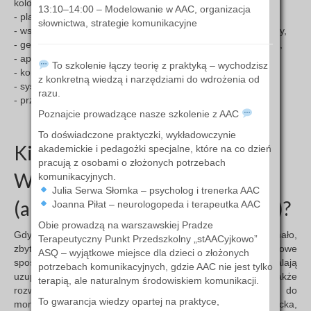
kolorami),
13:10–14:00 – Modelowanie w AAC, organizacja
- plansze z symbolami PCS, Widgit, Pictogramy, Makaton,
słownictwa, strategie komunikacyjne
- wskazywanie obrazków palcem, wzrokiem lub ruchem głowy,
- gesty wspomagające mowę (np. Makaton, gesty naturalne),
- aplikacje komunikacyjne na tablet (np. Grid),
To szkolenie łączy teorię z praktyką – wychodzisz
- komunikatory z syntezą mowy (np. Accent, Tobii),
z konkretną wiedzą i narzędziami do wdrożenia od
- systemy sterowane wzrokiem (eye-tracking),
razu.
- przyciski jednopolowe (do wyboru TAK/NIE).
Poznajcie prowadzące nasze szkolenie z AAC
To doświadczone praktyczki, wykładowczynie
Kiedy Komunikacja
akademickie i pedagożki specjalne, które na co dzień
pracują z osobami o złożonych potrzebach
Wspomagająca u dziecka
komunikacyjnych.
Julia Serwa Słomka – psycholog i trenerka AAC
(augmentative communication)?
Joanna Piłat – neurologopeda i terapeutka AAC
Obie prowadzą na warszawskiej Pradze
Gdy mowa rozwija się z opóźnieniem, dziecko mówi zbyt mało,
Terapeutyczny Punkt Przedszkolny „stAACyjkowo”
zbyt niewyraźnie, aby skutecznie się porozumiewać. Dodatkowe
ASQ – wyjątkowe miejsce dla dzieci o złożonych
sposoby komunikowania się (np. gesty, czy symbole) pozwalają
potrzebach komunikacyjnych, gdzie AAC nie jest tylko
uzupełnić mowę i, co ważne, stymulują rozwój językowy (także
terapią, ale naturalnym środowiskiem komunikacji.
rozwój mowy). Wspomagająca komunikacja służy dziecku do
To gwarancja wiedzy opartej na praktyce,
momentu, kiedy jej potrzebuje. Jeśli wraz z rozwojem dziecka,