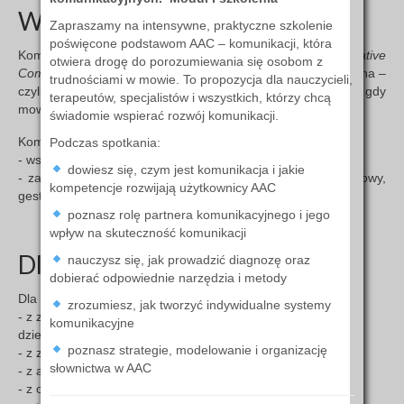
WSPOMAGAJĄCA AAC?
Zapraszamy na intensywne, praktyczne szkolenie
poświęcone podstawom AAC – komunikacji, która
Komunikacja AAC (ang.
Augmentative and Alternative
otwiera drogę do porozumiewania się osobom z
Communication
) to komunikacja wspomagająca i alternatywna –
trudnościami w mowie. To propozycja dla nauczycieli,
czyli wszystko to, co pomaga osobie porozumiewać się, gdy
terapeutów, specjalistów i wszystkich, którzy chcą
mowa jest niewystarczająca lub niemożliwa.
świadomie wspierać rozwój komunikacji.
Komunikacja AAC może:
Podczas spotkania:
- wspomagać mowę (np. przez gesty, obrazki, symbole),
dowiesz się, czym jest komunikacja i jakie
- zastępować mowę (np. przez komunikatory z syntezą mowy,
kompetencje rozwijają użytkownicy AAC
gesty, symbole).
poznasz rolę partnera komunikacyjnego i jego
wpływ na skuteczność komunikacji
Dla kogo Komunikacja AAC?
nauczysz się, jak prowadzić diagnozę oraz
dobierać odpowiednie narzędzia i metody
Dla dzieci i dorosłych:
zrozumiesz, jak tworzyć indywidualne systemy
- z zaburzeniami neurologicznymi: z mózgowym porażeniem
komunikacyjne
dziecięcym, zespołami genetycznymi;
poznasz strategie, modelowanie i organizację
- z zaburzeniami ze spektrum autyzmu;
słownictwa w AAC
- z afazją, apraksją;
- z opóźnionym rozwojem mowy;