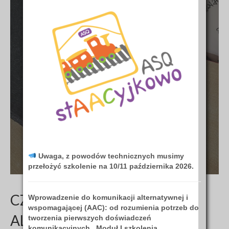
ALTERNATYWNA I
WSPOMAGAJĄCA
AAC
Uwaga, z powodów technicznych musimy
przełożyć szkolenie na 10/11 października 2026.
CZYM JEST KOMUNIKACJA
Wprowa
dzenie do komunikacji alternatywnej i
wspomagającej (AAC): od rozumienia potrzeb do
ALTERNATYWNA I
tworzenia pierwszych doświadczeń
komunikacyjnych. Moduł I szkolenia