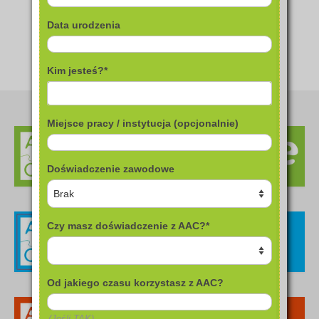
Data urodzenia
Kim jesteś?*
Miejsce pracy / instytucja (opcjonalnie)
Doświadczenie zawodowe
Czy masz doświadczenie z AAC?*
Od jakiego czasu korzystasz z AAC?